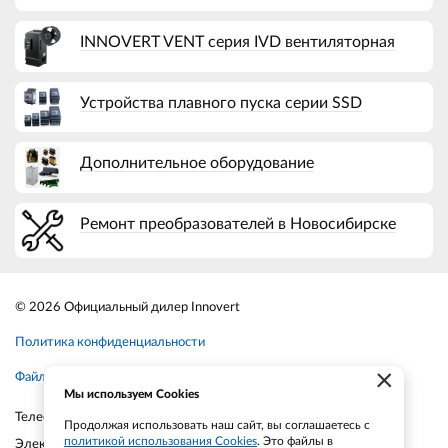
INNOVERT VENT серия IVD вентиляторная
Устройства плавного пуска серии SSD
Дополнительное оборудование
Ремонт преобразователей в Новосибирске
© 2026 Официальный дилер Innovert
Политика конфиденциальности
×
Файлы cookie
Мы используем Cookies
Телефон:
+7-903-935-6690
Продолжая использовать наш сайт, вы соглашаетесь с
политикой использования Cookies
. Это файлы в
Электронная почта:
smt21@bk.ru