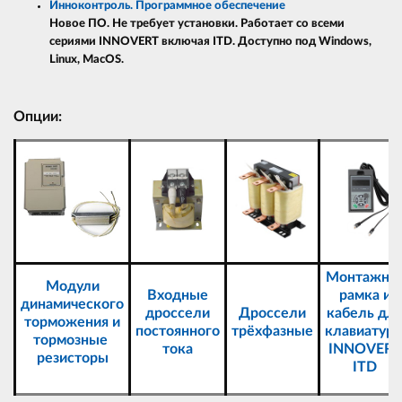
Инноконтроль. Программное обеспечени
е
Новое ПО. Не требует установки. Работает со всеми
сериями INNOVERT включая ITD. Доступно под Windows,
Linux, MacOS.
Опции:
Монтажна
Модули
Входные
рамка и
динамического
дроссели
Дроссели
кабель дл
торможения и
постоянного
трёхфазные
клавиатур
тормозные
тока
INNOVERT
резисторы
ITD