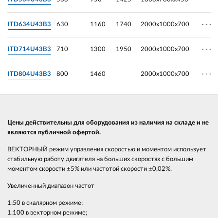
ITD634U43B3
630
1160
1740
2000х1000х700
- - -
ITD714U43B3
710
1300
1950
2000х1000х700
- - -
ITD804U43B3
800
1460
2000х1000х700
- - -
Цены действительны для оборудования из наличия на складе и не
являются публичной офертой.
ВЕКТОРНЫЙ режим управления скоростью и моментом использует
стабильную работу двигателя на больших скоростях с большим
моментом скорости ±5% или частотой скорости ±0,02%.
Увеличенный диапазон частот
1:50 в скалярном режиме;
1:100 в векторном режиме;