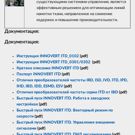
существующими системами управления, является
эффективным решением для оптимизации линий
намотки ткани, направленное на снижение
издержек и повышение производительности.
Документация:
Документация:
Инструкция INNOVERT ITD_0102
(pdf)
Инструкция INNOVERT ITD_0301/0302
(pdf)
Краткое описание INNOVERT ITD
(pdf)
Паспорт INNOVERT ITD
(pdf)
Отличия преобразователей частоты IRD, ISD, IVD, ITD, IPD,
IHD, IBD, IDD, ESMD, ESV
(pdf)
Отличия преобразователей частоты серии ITD от IBD
(pdf)
Быстрый пуск INNOVERT ITD. Работа в заводских
настройках
(pdf)
Быстрый пуск INNOVERT ITD. Векторный режим по
скорости
(pdf)
Быстрый пуск INNOVERT ITD. Управление внешними
сигналами
(pdf)
Быстрый пуск INNOVERT ITD. ПИД регулирование
(pdf)