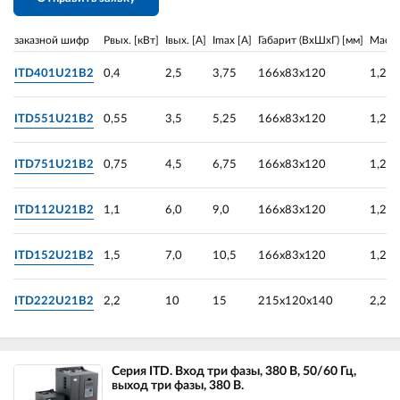
заказной шифр
Pвых. [кВт]
Iвых. [A]
Imax [A]
Габарит (ВхШхГ) [мм]
Масса
ITD401U21B2
0,4
2,5
3,75
166х83х120
1,2
ITD551U21B2
0,55
3,5
5,25
166х83х120
1,2
ITD751U21B2
0,75
4,5
6,75
166х83х120
1,2
ITD112U21B2
1,1
6,0
9,0
166х83х120
1,2
ITD152U21B2
1,5
7,0
10,5
166х83х120
1,2
ITD222U21B2
2,2
10
15
215х120х140
2,25
Серия ITD. Вход три фазы, 380 В, 50/60 Гц,
выход три фазы, 380 В.