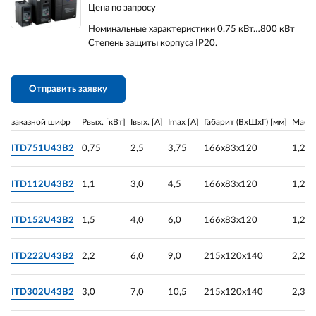
Цена по запросу
Номинальные характеристики 0.75 кВт…800 кВт
Степень защиты корпуса IP20.
Отправить заявку
заказной шифр
Pвых. [кВт]
Iвых. [A]
Imax [A]
Габарит (ВхШхГ) [мм]
Масса
ITD751U43B2
0,75
2,5
3,75
166х83х120
1,2
ITD112U43B2
1,1
3,0
4,5
166х83х120
1,2
ITD152U43B2
1,5
4,0
6,0
166х83х120
1,2
ITD222U43B2
2,2
6,0
9,0
215х120х140
2,25
ITD302U43B2
3,0
7,0
10,5
215х120х140
2,3