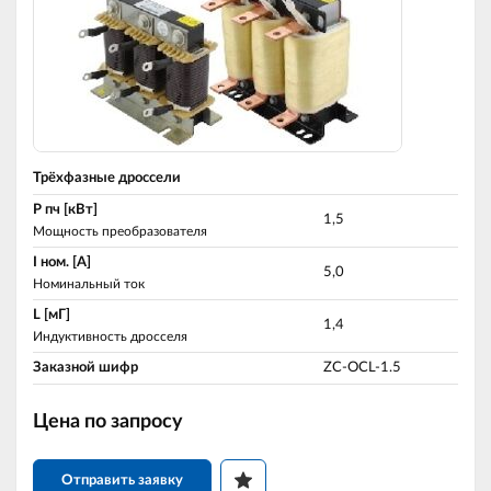
Трёхфазные дроссели
P пч [кВт]
1,5
Мощность преобразователя
I ном. [A]
5,0
Номинальный ток
L [мГ]
1,4
Индуктивность дросселя
Заказной шифр
ZC-OCL-1.5
Цена по запросу
Отправить заявку