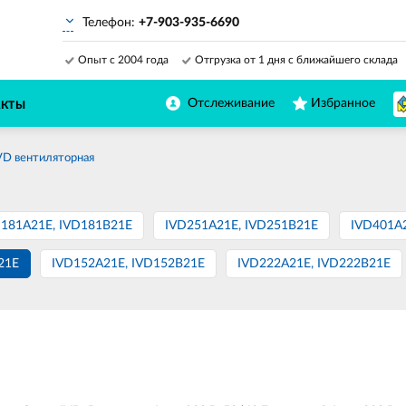
Телефон:
+7-903-935-6690
Опыт с 2004 года
Отгрузка от 1 дня с ближайшего склада
Отслеживание
Избранное
АКТЫ
D вентиляторная
D181A21E, IVD181B21E
IVD251A21E, IVD251B21E
IVD401A
21E
IVD152A21E, IVD152B21E
IVD222A21E, IVD222B21E