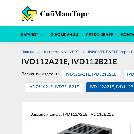
КАТАЛОГ
О КОМПАНИИ
ПРЕСС-ЦЕНТР
КОНТ
Главная
Каталог INNOVERT
INNOVERT VENT серия IV
IVD112A21E, IVD112B21E
Варианты изделия:
IVD121A21E, IVD121B21E
IV
IVD751A21E, IVD751B21E
IVD112A21E, IVD112B
Заказной шифр: IVD112A21E, IVD112B21E