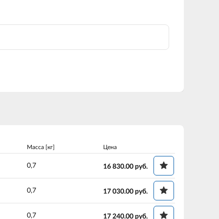
Масса [кг]
Цена
0,7
16 830.00
руб.
0,7
17 030.00
руб.
0,7
17 240.00
руб.