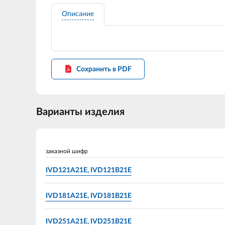
Описание
Сохранить в PDF
Варианты изделия
заказной шифр
IVD121A21E, IVD121B21E
IVD181A21E, IVD181B21E
IVD251A21E, IVD251B21E