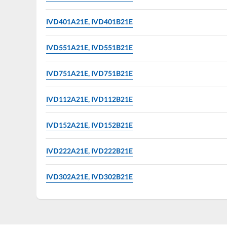
IVD401A21E, IVD401B21E
IVD551A21E, IVD551B21E
IVD751A21E, IVD751B21E
IVD112A21E, IVD112B21E
IVD152A21E, IVD152B21E
IVD222A21E, IVD222B21E
IVD302A21E, IVD302B21E