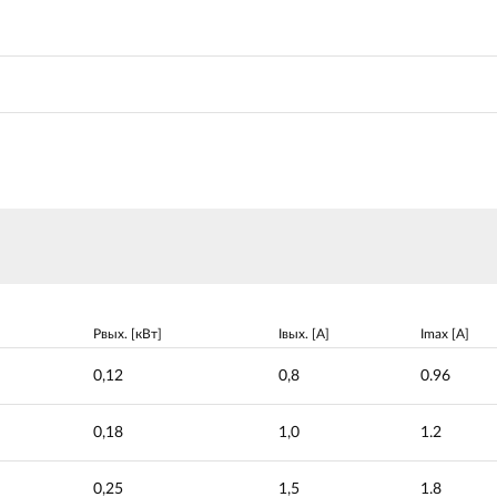
Pвых. [кВт]
Iвых. [A]
Imax [A]
0,12
0,8
0.96
0,18
1,0
1.2
0,25
1,5
1.8