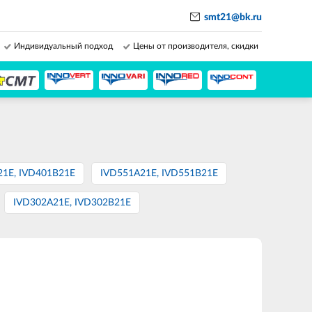
smt21@bk.ru
Индивидуальный подход
Цены от производителя, скидки
21E, IVD401B21E
IVD551A21E, IVD551B21E
IVD302A21E, IVD302B21E