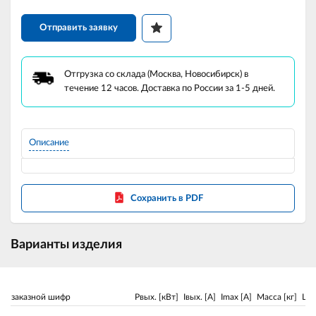
Отправить заявку
Отгрузка со склада (Москва, Новосибирск) в
течение 12 часов. Доставка по России за 1-5 дней.
Описание
Сохранить в PDF
Варианты изделия
заказной шифр
Pвых. [кВт]
Iвых. [A]
Imax [A]
Масса [кг]
Це