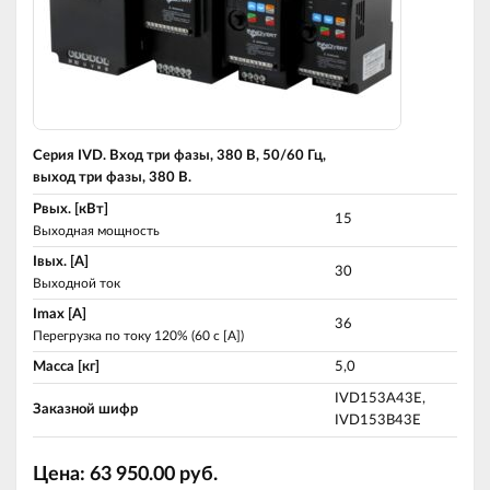
Серия IVD. Вход три фазы, 380 В, 50/60 Гц,
выход три фазы, 380 В.
Pвых. [кВт]
15
Выходная мощность
Iвых. [A]
30
Выходной ток
Imax [A]
36
Перегрузка по току 120% (60 c [A])
Масса [кг]
5,0
IVD153A43E,
Заказной шифр
IVD153В43E
Цена:
63 950.00
руб.