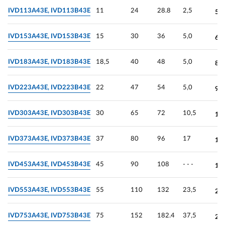
IVD113A43E, IVD113В43E
11
24
28.8
2,5
51
IVD153A43E, IVD153В43E
15
30
36
5,0
63
IVD183A43E, IVD183В43E
18,5
40
48
5,0
80
IVD223A43E, IVD223В43E
22
47
54
5,0
96
IVD303A43E, IVD303В43E
30
65
72
10,5
12
IVD373A43E, IVD373В43E
37
80
96
17
15
IVD453A43E, IVD453В43E
45
90
108
- - -
17
IVD553A43E, IVD553В43E
55
110
132
23,5
23
IVD753A43E, IVD753В43E
75
152
182.4
37,5
28