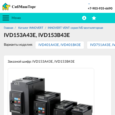
+7-903-935-6690
Меню
Главная
Каталог INNOVERT
INNOVERT VENT серия IVD вентиляторная
IVD153A43E, IVD153В43E
Варианты изделия:
IVD401A43E, IVD401В43E
IVD751A43E, 
Заказной шифр: IVD153A43E, IVD153В43E