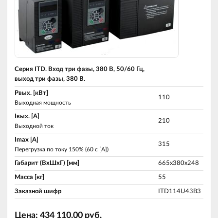
Серия ITD. Вход три фазы, 380 В, 50/60 Гц,
выход три фазы, 380 В.
Pвых. [кВт]
110
Выходная мощность
Iвых. [A]
210
Выходной ток
Imax [A]
315
Перегрузка по току 150% (60 c [A])
Габарит (ВхШхГ) [мм]
665х380х248
Масса [кг]
55
Заказной шифр
ITD114U43B3
Цена:
434 110.00
руб.