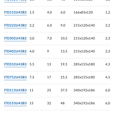
ITD152U43B2
1,5
4,0
6,0
166х83х120
1,2
ITD222U43B2
2,2
6,0
9,0
215х120х140
2,25
ITD302U43B2
3,0
7,0
10,5
215х120х140
2,3
ITD402U43B2
4,0
9
13,5
215х120х140
2,3
ITD552U43B3
5,5
13
19,5
285х155х180
4,3
ITD752U43B3
7,5
17
25,5
285х155х180
4,5
ITD113U43B3
11
25
37,5
340х192х186
6,0
ITD153U43B3
15
32
48
340х192х186
6,0