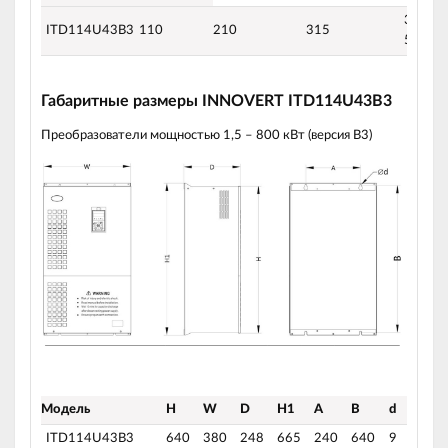
304-45
ITD114U43B3
110
210
315
50/60 
Габаритные размеры INNOVERT ITD114U43B3
Преобразователи мощностью 1,5 – 800 кВт (версия B3)
Модель
H
W
D
H1
A
B
d
ITD114U43B3
640
380
248
665
240
640
9