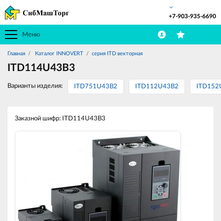
+7-903-935-6690
Меню
Главная
Каталог INNOVERT
серия ITD векторная
ITD114U43B3
Варианты изделия:
ITD751U43B2
ITD112U43B2
ITD152
Заказной шифр: ITD114U43B3