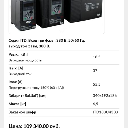
Серия ITD. Вход три фазы, 380 В, 50/60 Гц,
выход три фазы, 380 В.
Pвых. [кВт]
18,5
Выходная мощность
Iвых. [A]
37
Выходной ток
Imax [A]
55,5
Перегрузка по току 150% (60 c [A])
Габарит (ВхШхГ) [мм]
340х192х186
Масса [кг]
6,5
Заказной шифр
ITD183U43B3
Цена:
109 340.00
руб.