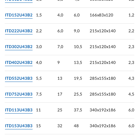
ITD152U43B2
1,5
4,0
6,0
166х83х120
1,2
ITD222U43B2
2,2
6,0
9,0
215х120х140
2,25
ITD302U43B2
3,0
7,0
10,5
215х120х140
2,3
ITD402U43B2
4,0
9
13,5
215х120х140
2,3
ITD552U43B3
5,5
13
19,5
285х155х180
4,3
ITD752U43B3
7,5
17
25,5
285х155х180
4,5
ITD113U43B3
11
25
37,5
340х192х186
6,0
ITD153U43B3
15
32
48
340х192х186
6,0