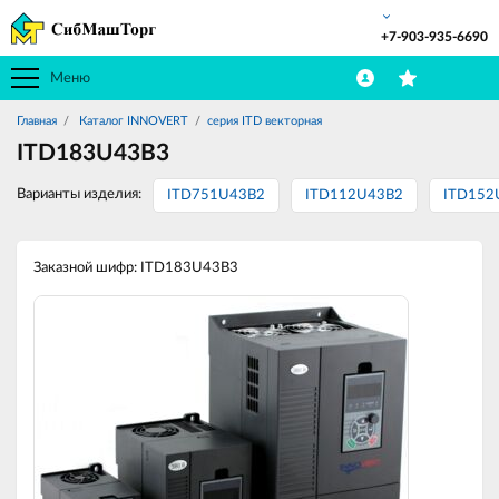
+7-903-935-6690
Меню
Главная
Каталог INNOVERT
серия ITD векторная
ITD183U43B3
Варианты изделия:
ITD751U43B2
ITD112U43B2
ITD152
Заказной шифр: ITD183U43B3