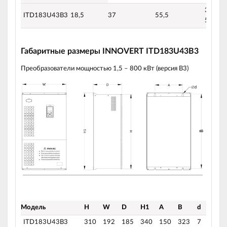
304-45
ITD183U43B3
18,5
37
55,5
50/60 
Габаритные размеры INNOVERT ITD183U43B3
Преобразователи мощностью 1,5 – 800 кВт (версия B3)
Модель
H
W
D
H1
A
B
d
ITD183U43B3
310
192
185
340
150
323
7