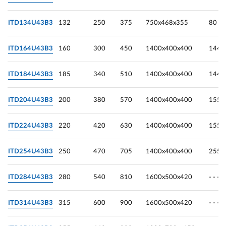
ITD134U43B3
132
250
375
750х468х355
80
ITD164U43B3
160
300
450
1400х400х400
144
ITD184U43B3
185
340
510
1400х400х400
144
ITD204U43B3
200
380
570
1400х400х400
155
ITD224U43B3
220
420
630
1400х400х400
155
ITD254U43B3
250
470
705
1400х400х400
255
ITD284U43B3
280
540
810
1600х500х420
- - -
ITD314U43B3
315
600
900
1600х500х420
- - -