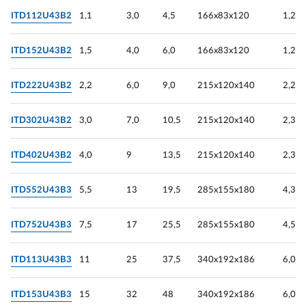
ITD112U43B2
1,1
3,0
4,5
166х83х120
1,2
ITD152U43B2
1,5
4,0
6,0
166х83х120
1,2
ITD222U43B2
2,2
6,0
9,0
215х120х140
2,25
ITD302U43B2
3,0
7,0
10,5
215х120х140
2,3
ITD402U43B2
4,0
9
13,5
215х120х140
2,3
ITD552U43B3
5,5
13
19,5
285х155х180
4,3
ITD752U43B3
7,5
17
25,5
285х155х180
4,5
ITD113U43B3
11
25
37,5
340х192х186
6,0
ITD153U43B3
15
32
48
340х192х186
6,0