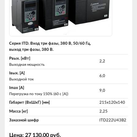
Серия ITD. Вход три фазы, 380 В, 50/60 Гц,
выход три фазы, 380 В.
Pвых. [кВт]
2,2
Выходная мощность
Iвых. [A]
6,0
Выходной ток
Imax [A]
9,0
Перегрузка по току 150% (60 c [A])
Габарит (ВхШхГ) [мм]
215х120х140
Масса [кг]
2,25
Заказной шифр
ITD222U43B2
Цена:
27 130.00
руб.