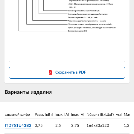
Сохранить в PDF
Варианты изделия
заказной шифр
Pвых. [кВт]
Iвых. [A]
Imax [A]
Габарит (ВхШхГ) [мм]
Масса
ITD751U43B2
0,75
2,5
3,75
166х83х120
1,2