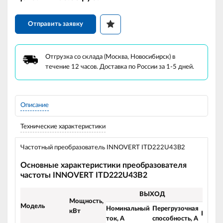
Отправить заявку
Отгрузка со склада (Москва, Новосибирск) в
течение 12 часов. Доставка по России за 1-5 дней.
Описание
Технические характеристики
Частотный преобразователь INNOVERT ITD222U43B2
Основные характеристики преобразователя
частоты INNOVERT ITD222U43B2
ВЫХОД
В
Мощность,
Модель
Номинальный
Перегрузочная
кВт
Напря
ток, А
способность, А