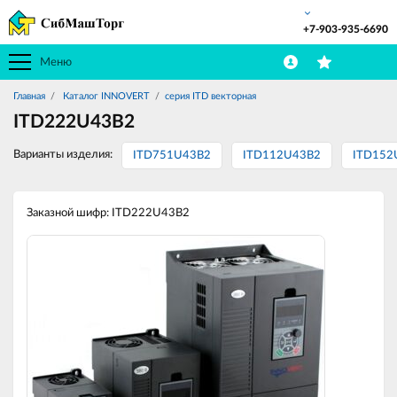
+7-903-935-6690
Меню
Главная
Каталог INNOVERT
серия ITD векторная
ITD222U43B2
Варианты изделия:
ITD751U43B2
ITD112U43B2
ITD152
Заказной шифр: ITD222U43B2