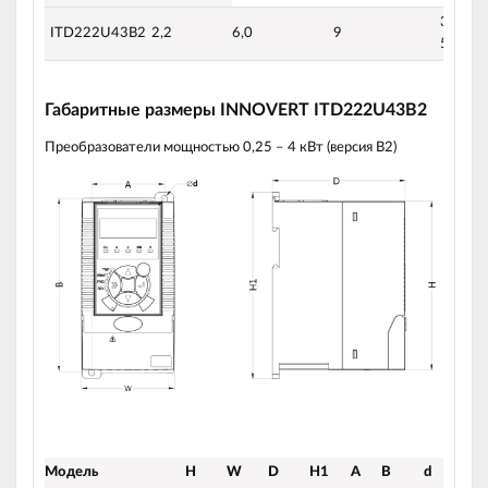
304-45
ITD222U43B2
2,2
6,0
9
50/60 
Габаритные размеры INNOVERT ITD222U43B2
Преобразователи мощностью 0,25 – 4 кВт (версия B2)
Модель
H
W
D
H1
A
B
d